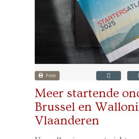
Print
Meer startende on
Brussel en Walloni
Vlaanderen