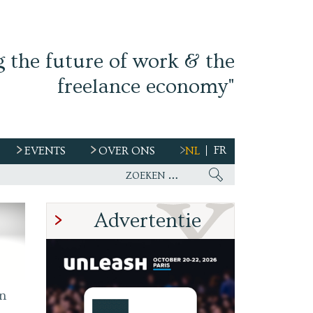
g the future of work & the
freelance economy"
FR
EVENTS
OVER ONS
NL
s
Advertentie
n