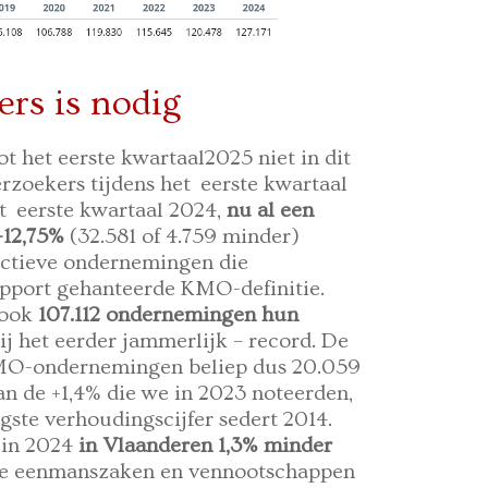
ers is nodig
t het eerste kwartaal2025 niet in dit
erzoekers tijdens het eerste kwartaal
et eerste kwartaal 2024,
nu al een
-12,75%
(32.581 of 4.759 minder)
 actieve ondernemingen die
apport gehanteerde KMO-definitie.
 ook
107.112 ondernemingen hun
zij het eerder jammerlijk – record. De
 KMO-ondernemingen beliep dus 20.059
 dan de +1,4% die we in 2023 noteerden,
gste verhoudingscijfer sedert 2014.
 in 2024
in Vlaanderen 1,3% minder
uwe eenmanszaken en vennootschappen