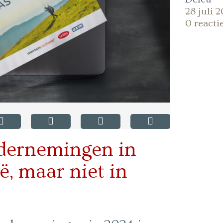
28 juli 
0 reacti
dernemingen in
ë, maar niet in