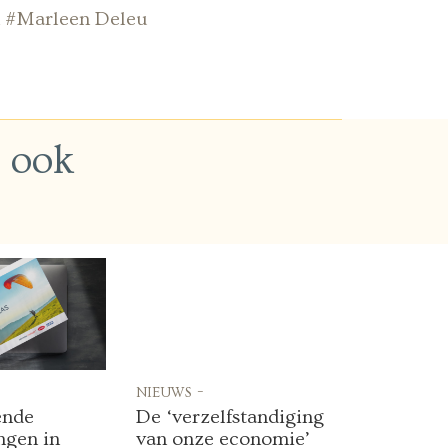
an #Marleen Deleu
n ook
nieuws -
ende
De ‘verzelfstandiging
ngen in
van onze economie’