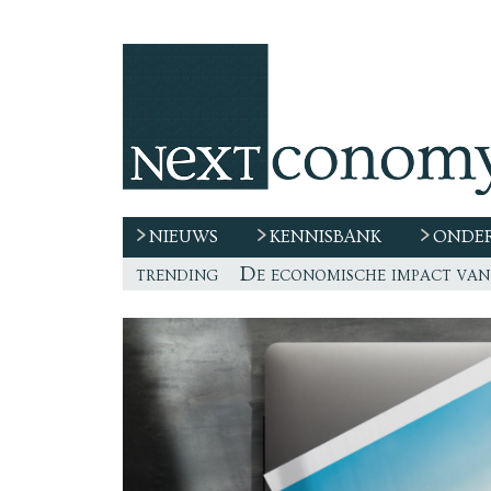
NIEUWS
KENNISBANK
ONDER
trending
De race naar extern talent 
“De echte vraag is waar de
Freelancer, teken niet zom
De economische impact van 