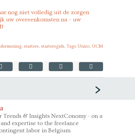
ar nog niet volledig uit de zorgen
ijk uw overeenkomsten na – uw
d!
dermening
,
starters
,
startersgids
,
Tags Unizo
,
UCM
u
r Trends & Insights NextConomy - on a
 and expertise to the freelance
ontingent labor in Belgium