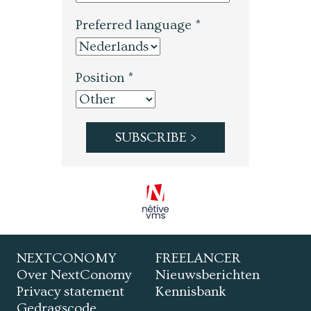
Preferred language *
Position *
NEXTCONOMY
FREELANCER
Over NextConomy
Nieuwsberichten
Privacy statement
Kennisbank
Gedragscode