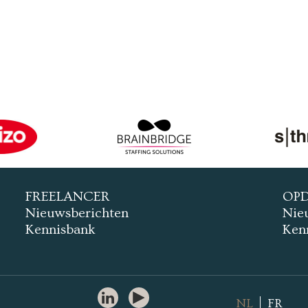
FREELANCER
OP
Nieuwsberichten
Nie
Kennisbank
Ken
NL
FR