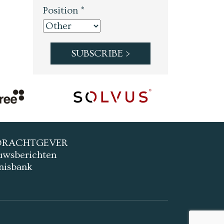
Position *
DRACHTGEVER
uwsberichten
nisbank