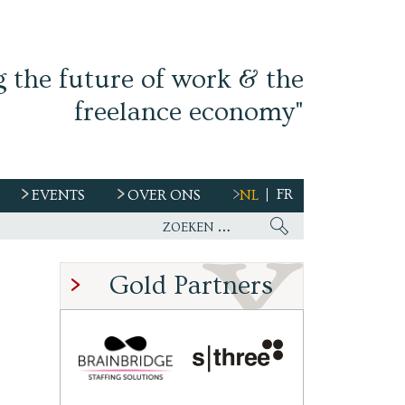
g the future of work & the
freelance economy"
FR
EVENTS
OVER ONS
NL
s
Gold Partners