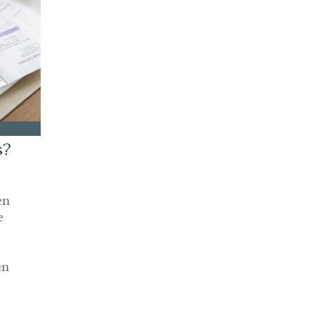
s?
en
e
en