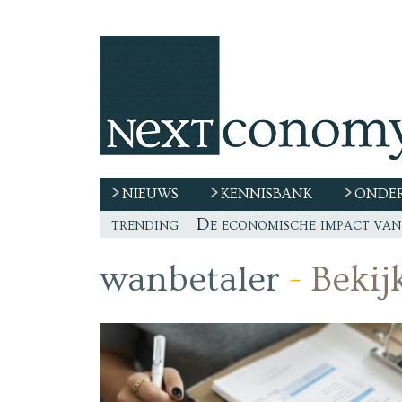
NIEUWS
KENNISBANK
ONDER
trending
De race naar extern talent 
“De echte vraag is waar de
Freelancer, teken niet zom
De economische impact van 
wanbetaler
-
Bekijk