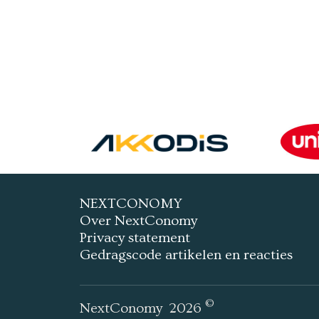
NEXTCONOMY
Over NextConomy
Privacy statement
Gedragscode artikelen en reacties
©
NextConomy
2026