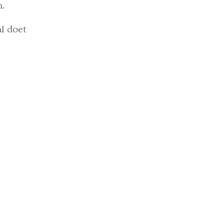
n.
l doet