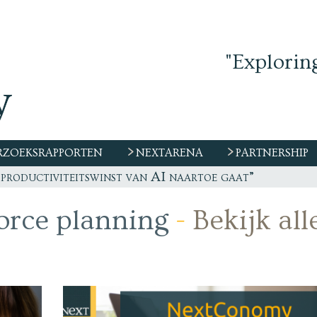
"Explorin
ZOEKSRAPPORTEN
NEXTARENA
PARTNERSHIP
 productiviteitswinst van AI naartoe gaat”
orce planning
-
Bekijk all