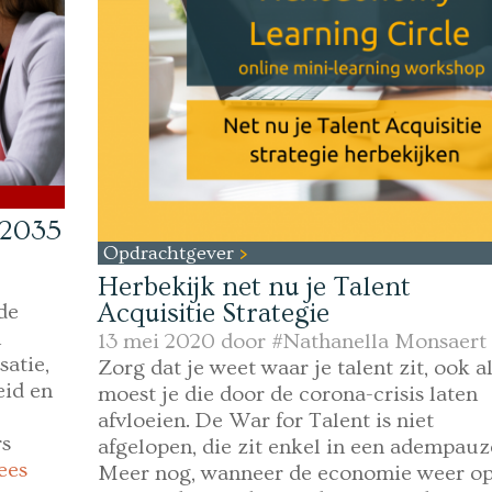
 2035
Opdrachtgever
Herbekijk net nu je Talent
Acquisitie Strategie
de
n
13 mei 2020 door
#Nathanella Monsaert
satie,
Zorg dat je weet waar je talent zit, ook a
eid en
moest je die door de corona-crisis laten
afvloeien. De War for Talent is niet
rs
afgelopen, die zit enkel in een adempauz
ees
Meer nog, wanneer de economie weer o