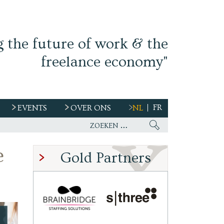
g the future of work & the
freelance economy"
FR
EVENTS
OVER ONS
NL
e
Gold Partners