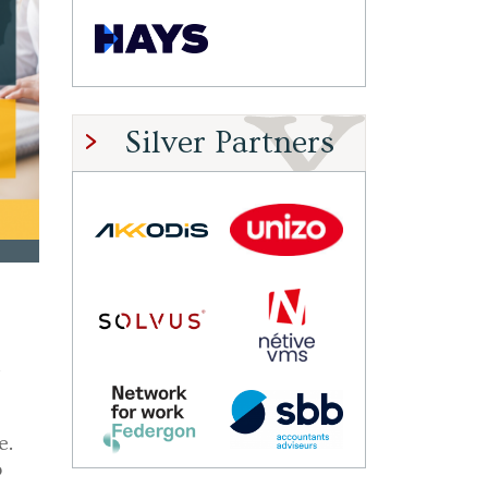
Silver Partners
l
e.
p