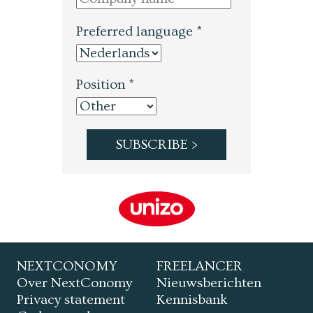
Preferred language *
Position *
NEXTCONOMY
FREELANCER
Over NextConomy
Nieuwsberichten
Privacy statement
Kennisbank