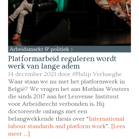
Arbeidsmarkt & politiek
Platformarbeid reguleren wordt
werk van lange adem
14 december 2021 door
#Philip Verhaeghe
Waar staan we nu met het platformwerk in
België? We vragen het aan Mathias Wouters
die sinds 2017 aan het Leuvense Instituut
voor Arbeidsrecht verbonden is. Hij
doctoreerde onlangs met een
belangwekkende thesis over “
International
labour standards and platform work
”.
[Lees
meer …]