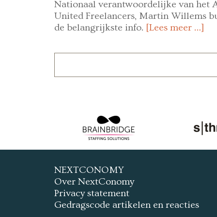
Nationaal verantwoordelijke van het
United Freelancers, Martin Willems b
de belangrijkste info.
[Lees meer …]
NEXTCONOMY
Over NextConomy
Privacy statement
Gedragscode artikelen en reacties