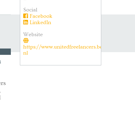
Social
Facebook
LinkedIn
Website
https://www.unitedfreelancers.be/home-
nl
n
ers
,
d