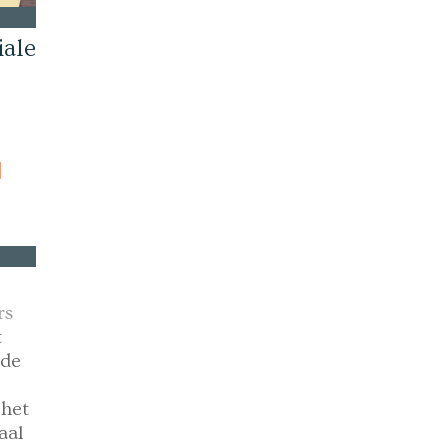
iale
]
rs
t
lde
 het
aal