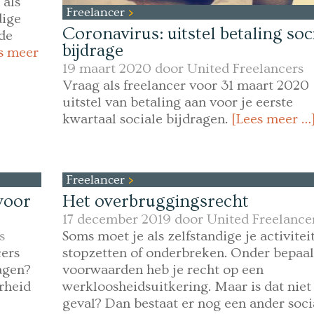
 als
Freelancer
dige
Coronavirus: uitstel betaling soc
de
bijdrage
s meer
19 maart 2020 door
United Freelancers
Vraag als freelancer voor 31 maart 2020
uitstel van betaling aan voor je eerste
kwartaal sociale bijdragen.
[Lees meer …
Freelancer
voor
Het overbruggingsrecht
17 december 2019 door
United Freelance
s
Soms moet je als zelfstandige je activitei
ers
stopzetten of onderbreken. Onder bepaa
agen?
voorwaarden heb je recht op een
rheid
werkloosheidsuitkering. Maar is dat niet
geval? Dan bestaat er nog een ander soci