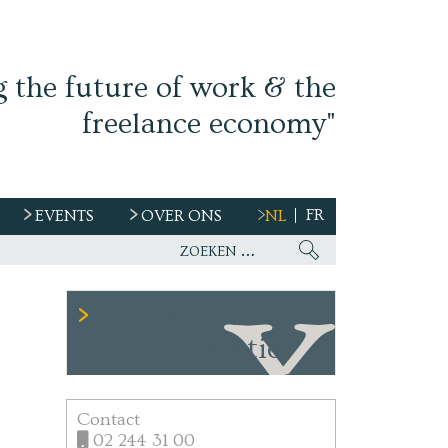
g the future of work & the
freelance economy"
FR
EVENTS
OVER ONS
NL
Auteur
informatie
Contact
02 244 31 00