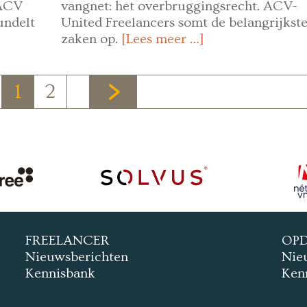
 ACV
vangnet: het overbruggingsrecht. ACV-
undelt
United Freelancers somt de belangrijkst
zaken op.
[Lees meer …]
1
2
FREELANCER
OP
Nieuwsberichten
Nie
Kennisbank
Ken