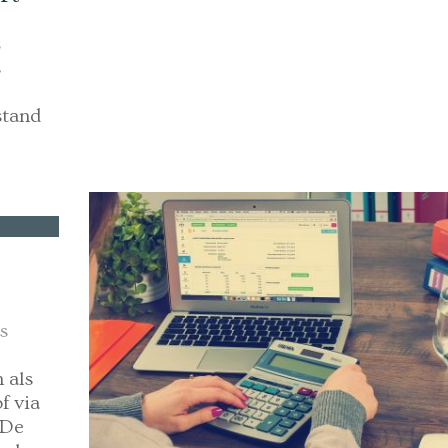
s
s
stand
s
 als
f via
 De