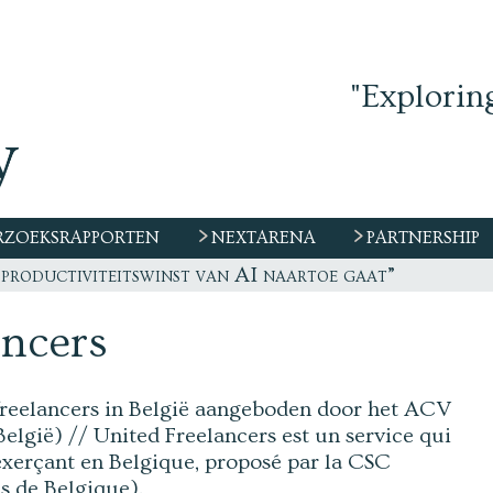
"Explorin
ZOEKSRAPPORTEN
NEXTARENA
PARTNERSHIP
 productiviteitswinst van AI naartoe gaat”
ancers
 freelancers in België aangeboden door het ACV
lgië) // United Freelancers est un service qui
exerçant en Belgique, proposé par la CSC
s de Belgique).