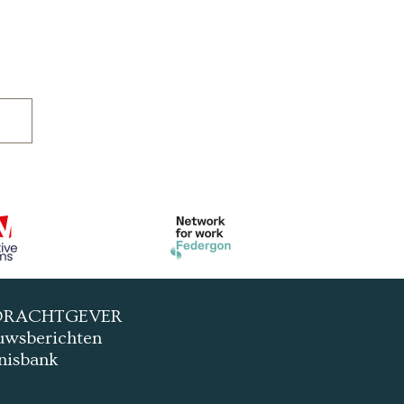
e
DRACHTGEVER
uwsberichten
nisbank