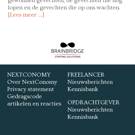
gewonnen gevechten, de gevechten die nog
lopen en de gevechten die op ons wachten.
[Lees meer …]
NEXTCONOMY
FREELANCER
Over NextConomy
Nieuwsberichten
Privacy statement
Kennisbank
Gedragscode
OPDRACHTGEVER
artikelen en reacties
Nieuwsberichten
Kennisbank