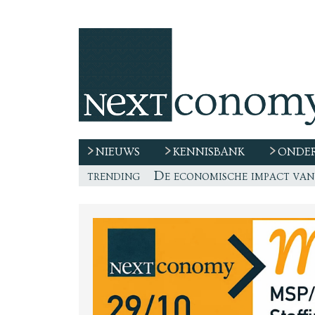
NIEUWS
KENNISBANK
ONDER
trending
De race naar extern talent 
“De echte vraag is waar de
Freelancer, teken niet zom
De economische impact van 