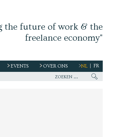
g the future of work & the
freelance economy"
FR
EVENTS
OVER ONS
NL
s