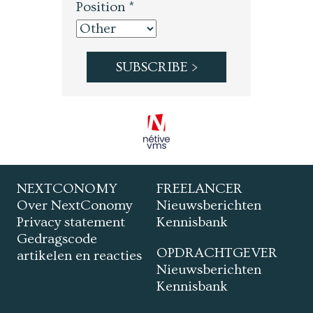
Position *
NEXTCONOMY
FREELANCER
Over NextConomy
Nieuwsberichten
Privacy statement
Kennisbank
Gedragscode
OPDRACHTGEVER
artikelen en reacties
Nieuwsberichten
Kennisbank