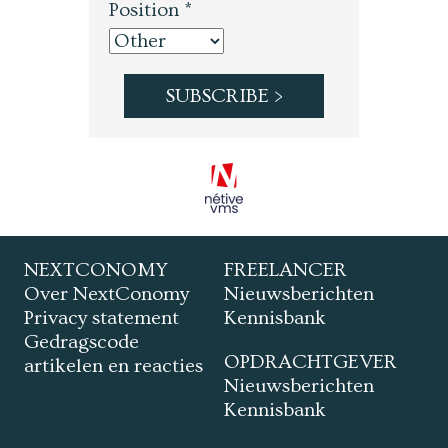
Position *
NEXTCONOMY
FREELANCER
Over NextConomy
Nieuwsberichten
Privacy statement
Kennisbank
Gedragscode
OPDRACHTGEVER
artikelen en reacties
Nieuwsberichten
Kennisbank