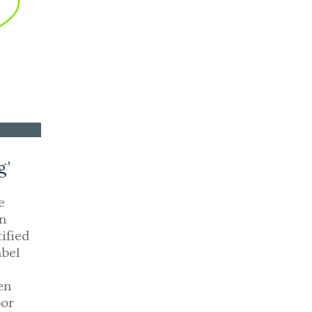
g’
e
n
ified
abel
en
oor