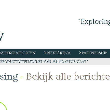
"Explorin
ZOEKSRAPPORTEN
NEXTARENA
PARTNERSHIP
 productiviteitswinst van AI naartoe gaat”
sing
-
Bekijk alle bericht