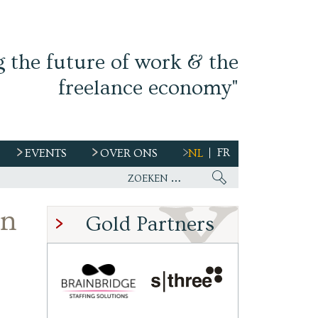
g the future of work & the
freelance economy"
FR
EVENTS
OVER ONS
NL
Freelancer, teken niet zomaar een
en
Gold Partners