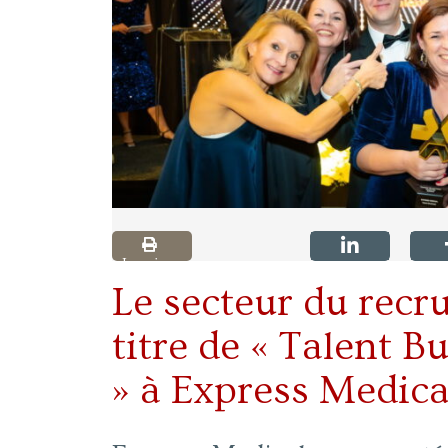
Imprimer
Le secteur du recr
titre de « Talent B
» à Express Medica