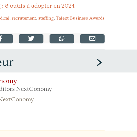
: 8 outils à adopter en 2024
dical
,
recrutement
,
staffing
,
Talent Business Awards
eur
onomy
Editors NextConomy
de NextConomy