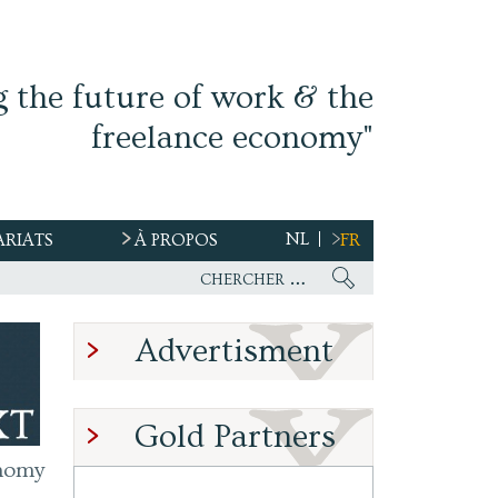
g the future of work & the
freelance economy"
NL
ARIATS
À PROPOS
FR
Advertisment
Gold Partners
nomy