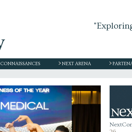
"Explorin
CONNAISSANCES
NEXT ARENA
PARTEN
NextCo
26