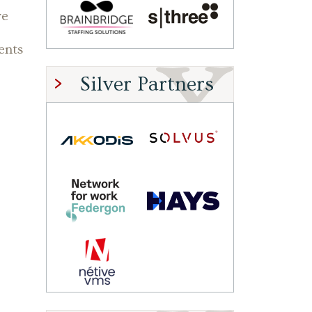
re
ents
Silver Partners