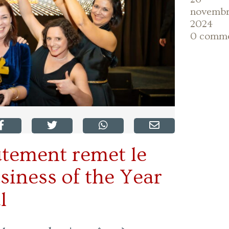
novemb
2024
0 comm
utement remet le
usiness of the Year
l