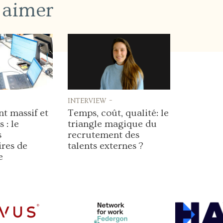
 aimer
interview -
t massif et
Temps, coût, qualité: le
 : le
triangle magique du
s
recrutement des
ires de
talents externes ?
e