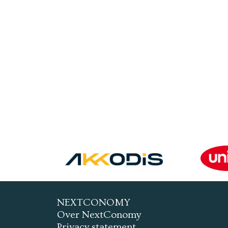
NEXTCONOMY
Over NextConomy
Privacy statement