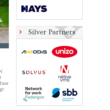
Silver Partners
ON
t
Maar
gt
.