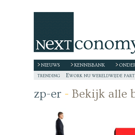
NIEUWS
KENNISBANK
ONDER
trending
De race naar extern talent 
“De echte vraag is waar de
Freelancer, teken niet zom
zp-er
-
Bekijk alle 