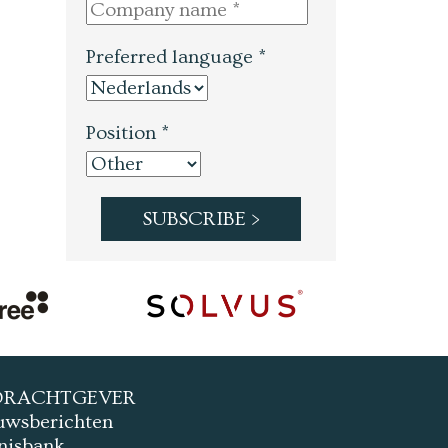
Preferred language *
Position *
DRACHTGEVER
uwsberichten
nisbank