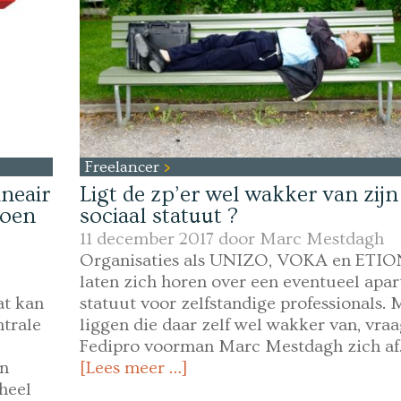
Freelancer
ineair
Ligt de zp’er wel wakker van zijn
doen
sociaal statuut ?
11 december 2017 door
Marc Mestdagh
Organisaties als UNIZO, VOKA en ETI
laten zich horen over een eventueel apar
at kan
statuut voor zelfstandige professionals. 
ntrale
liggen die daar zelf wel wakker van, vraa
Fedipro voorman Marc Mestdagh zich af
en
[Lees meer …]
heel