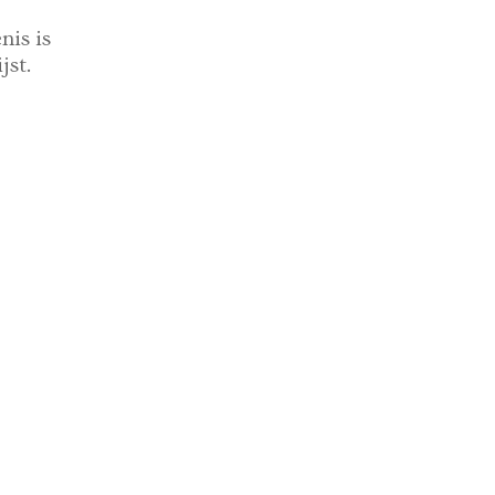
nis is
jst.