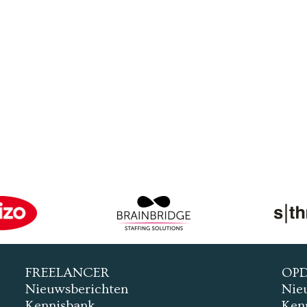
FREELANCER
OP
Nieuwsberichten
Nie
Kennisbank
Ken