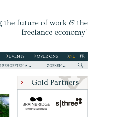
g the future of work & the
freelance economy"
FR
EVENTS
OVER ONS
NL
s
Ework nu wereldwijde partner van WirelessCar’s talentstrategie en toekomstige behoeften aan personeel
Gold Partners