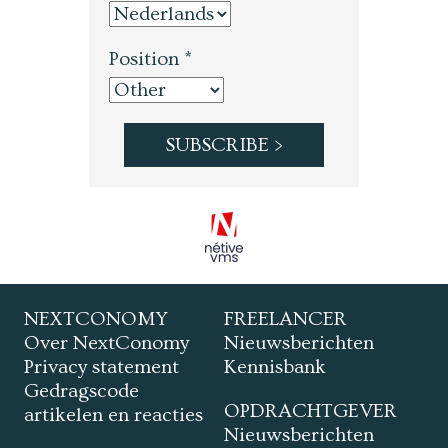
Position *
NEXTCONOMY
FREELANCER
Over NextConomy
Nieuwsberichten
Privacy statement
Kennisbank
Gedragscode
OPDRACHTGEVER
artikelen en reacties
Nieuwsberichten