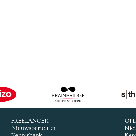
FREELANCER
OP
Nieuwsberichten
Nie
Kennisbank
Ken