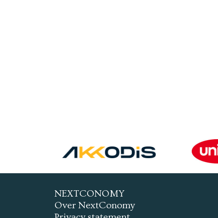
NEXTCONOMY
Over NextConomy
Privacy statement