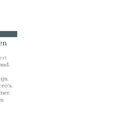
en
ert
and.
ijn.
eo’s.
amer.
en