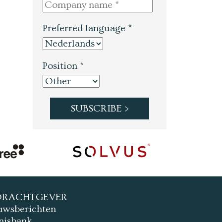
Preferred language *
Position *
DRACHTGEVER
uwsberichten
nisbank