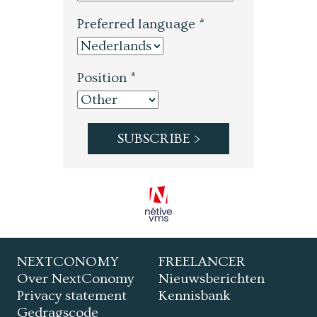
Preferred language *
Position *
NEXTCONOMY
FREELANCER
Over NextConomy
Nieuwsberichten
Privacy statement
Kennisbank
Gedragscode