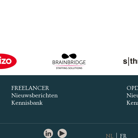
FREELANCER
OP
Nieuwsberichten
Nie
Kennisbank
Ken
NL
FR