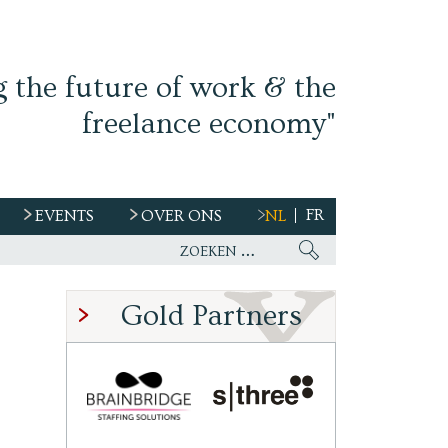
g the future of work & the
freelance economy"
FR
EVENTS
OVER ONS
NL
s
Gold Partners