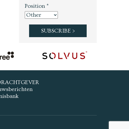
Position *
DRACHTGEVER
uwsberichten
nisbank