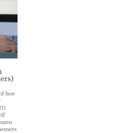
m
ers)
of hoe
e
21)
lf
innen
knemers