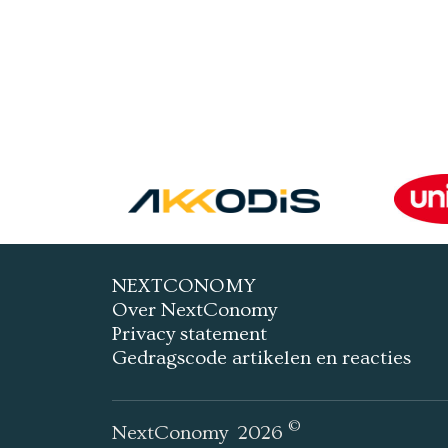
NEXTCONOMY
Over NextConomy
Privacy statement
Gedragscode artikelen en reacties
©
NextConomy
2026