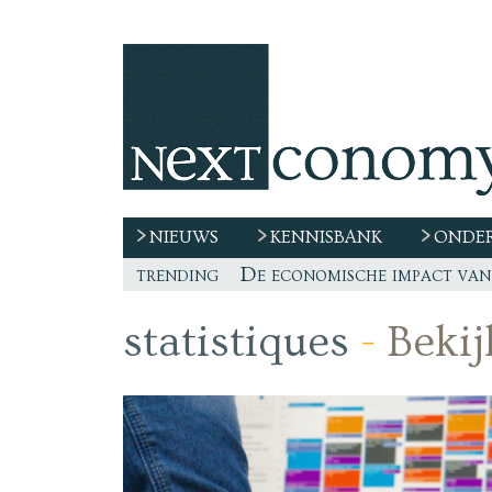
NIEUWS
KENNISBANK
ONDER
trending
De race naar extern talent 
“De echte vraag is waar de
Freelancer, teken niet zom
De economische impact van 
statistiques
-
Bekij