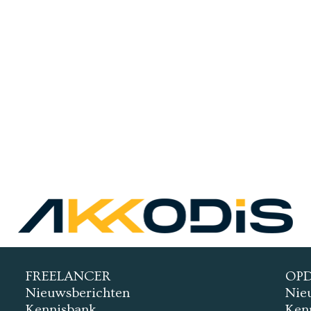
FREELANCER
OP
Nieuwsberichten
Nie
Kennisbank
Ken