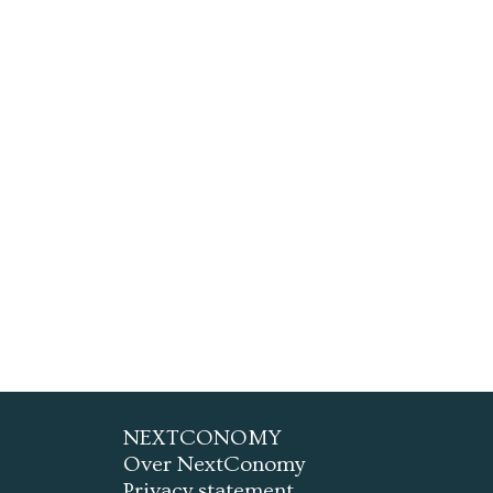
NEXTCONOMY
Over NextConomy
Privacy statement