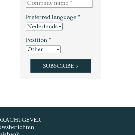
Preferred language *
Position *
DRACHTGEVER
uwsberichten
nisbank