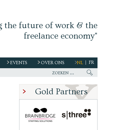
g the future of work & the
freelance economy"
FR
EVENTS
OVER ONS
NL
Freelancer, teken niet zomaar een
Gold Partners