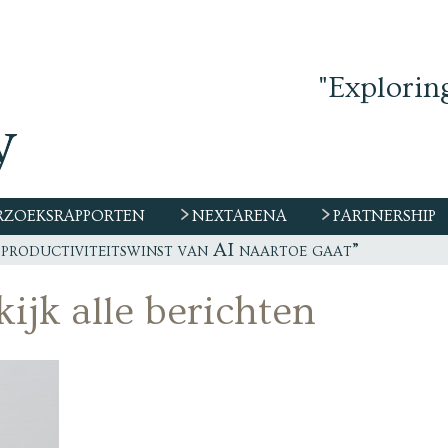
"Explorin
ZOEKSRAPPORTEN
NEXTARENA
PARTNERSHIP
 productiviteitswinst van AI naartoe gaat”
ijk alle berichten