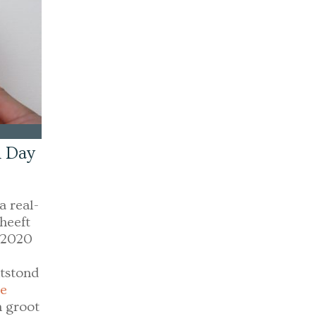
m Day
a real-
heeft
i 2020
ntstond
ge
 groot