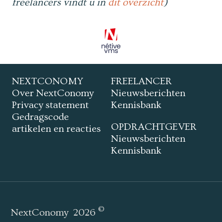
freelancers vindt u in
dit overzicht
)
NEXTCONOMY
FREELANCER
Over NextConomy
Nieuwsberichten
Privacy statement
Kennisbank
Gedragscode
OPDRACHTGEVER
artikelen en reacties
Nieuwsberichten
Kennisbank
©
NextConomy
2026