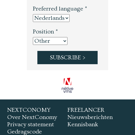
Preferred language *
Position *
NEXTCONOMY
FREELANCER
Over NextConomy
Nieuwsberichten
Privacy statement
Kennisbank
Gedragscode