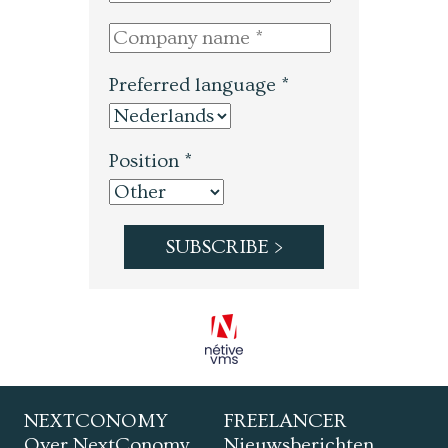
Preferred language *
Position *
NEXTCONOMY
FREELANCER
Over NextConomy
Nieuwsberichten