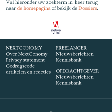
Vul hieronder uw zoekterm in, keer terug
naar
de homepagina
of bekijk de
Dossiers
.
NEXTCONOMY
FREELANCER
Over NextConomy
Nieuwsberichten
Privacy statement
Kennisbank
Gedragscode
OPDRACHTGEVER
artikelen en reacties
Nieuwsberichten
Kennisbank