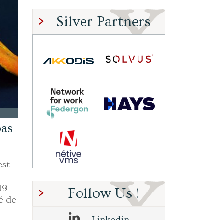
Silver Partners
pas
est
19
Follow Us !
é de
Linkedin