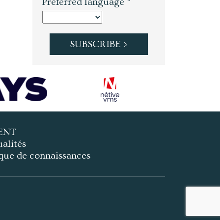
Preferred language *
ENT
alités
que de connaissances