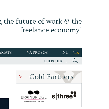
g the future of work & the
freelance economy"
NL
ARIATS
À PROPOS
FR
Gold Partners