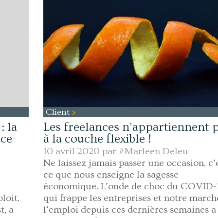
Client
: la
Les freelances n’appartiennent 
ace
à la couche flexible !
10 avril 2020 par
#Marleen Deleu
Ne laissez jamais passer une occasion, c’
ce que nous enseigne la sagesse
économique. L’onde de choc du COVID-
loit.
qui frappe les entreprises et notre march
t, a
l’emploi depuis ces dernières semaines a