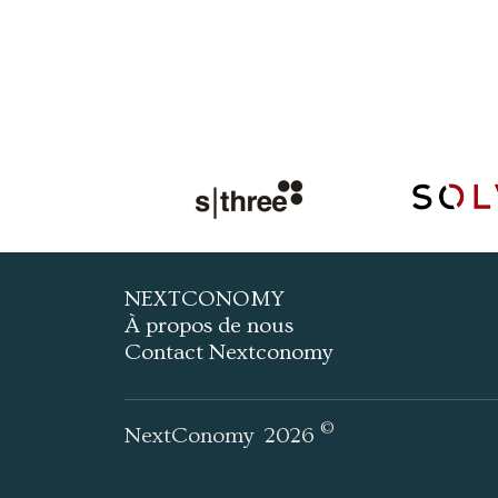
NEXTCONOMY
À propos de nous
Contact Nextconomy
©
NextConomy
2026