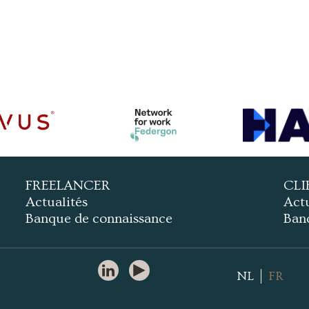
FREELANCER
CLI
Actualités
Actu
Banque de connaissance
Ban
NL
FR