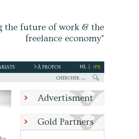
g the future of work & the
freelance economy"
NL
ARIATS
À PROPOS
FR
Advertisment
Gold Partners
he