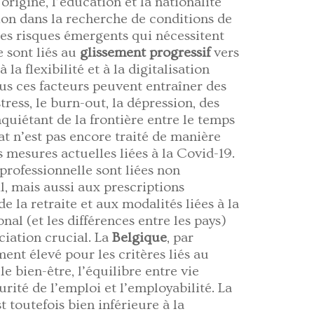
’origine, l’éducation et la nationalité
on dans la recherche de conditions de
res risques émergents qui nécessitent
e sont liés au
glissement progressif
vers
 la flexibilité et à la digitalisation
ous ces facteurs peuvent entraîner des
 stress, le burn-out, la dépression, des
inquiétant de la frontière entre le temps
tat n’est pas encore traité de manière
mesures actuelles liées à la Covid-19.
e professionnelle sont liées non
l, mais aussi aux prescriptions
 de la retraite et aux modalités liées à la
onal (et les différences entre les pays)
ciation crucial. La
Belgique
, par
ent élevé pour les critères liés au
 le bien-être, l’équilibre entre vie
curité de l’emploi et l’employabilité. La
 toutefois bien inférieure à la