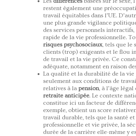
Les
différences
basées sur le sexe, l
restent également une préoccupati
travail équitables dans l’UE. D’aut
une plus grande vigilance politiqu
des services personnels interactifs, à
rapide de la vie professionnelle. T
risques psychosociaux
, tels que le
clients (trop) exigeants et le flou 
de travail et la vie privée. Ce cons
adéquate, notamment en raison des 
La qualité et la durabilité de la vi
seulement aux conditions de travai
relatives à la
pension
, à l’âge légal
retraite anticipée
. Le contexte nati
constitue ici un facteur de différen
exemple, obtient un score relativem
travail durable, tels que la santé et
professionnelle et vie privée, la sé
durée de la carrière elle-même y est