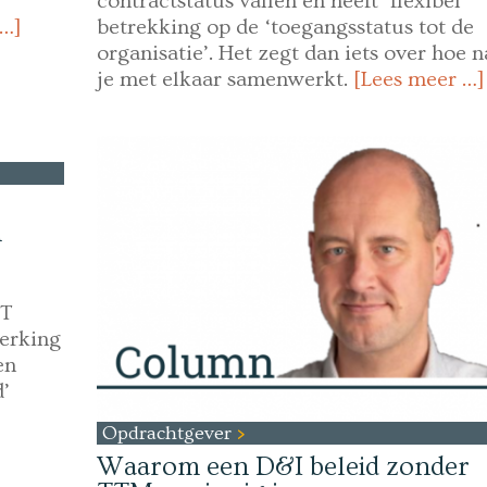
contractstatus vallen en heeft ‘flexibel’
 …]
betrekking op de ‘toegangsstatus tot de
organisatie’. Het zegt dan iets over hoe 
je met elkaar samenwerkt.
[Lees meer …]
n
IT
erking
en
d’
Opdrachtgever
Waarom een D&I beleid zonder