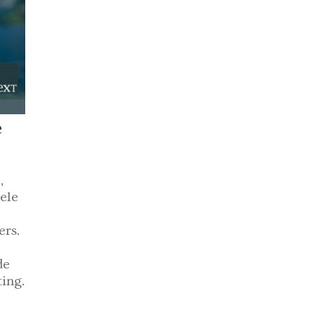
e
,
ele
ers.
de
ing.