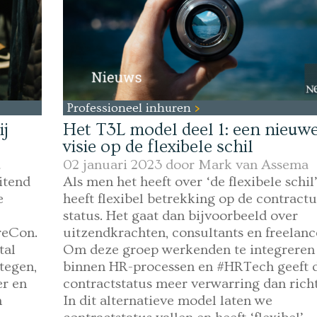
Professioneel inhuren
j
Het T3L model deel 1: een nieuw
visie op de flexibele schil
a
02 januari 2023 door
Mark van Assema
itend
Als men het heeft over ‘de flexibele schil’
e
heeft flexibel betrekking op de contractu
status. Het gaat dan bijvoorbeeld over
reCon.
uitzendkrachten, consultants en freelanc
tal
Om deze groep werkenden te integreren
tegen,
binnen HR-processen en #HRTech geeft 
er en
contractstatus meer verwarring dan richt
n
In dit alternatieve model laten we