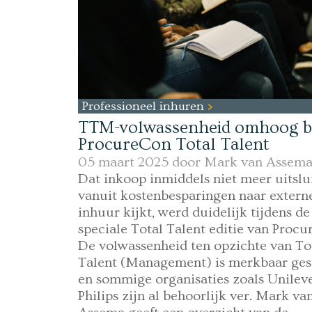
Professioneel inhuren
TTM-volwassenheid omhoog bi
ProcureCon Total Talent
05 maart 2025 door
Mark van Assem
Dat inkoop inmiddels niet meer uitslu
vanuit kostenbesparingen naar extern
inhuur kijkt, werd duidelijk tijdens de
speciale Total Talent editie van Procu
De volwassenheid ten opzichte van To
Talent (Management) is merkbaar ges
en sommige organisaties zoals Unilev
Philips zijn al behoorlijk ver. Mark va