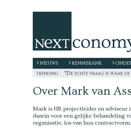
NIEUWS
KENNISBANK
ONDER
trending
“De echte vraag is waar de 
Freelancer, teken niet zo
Over Mark van As
Mark is HR projectleider en adviseur in
daarin voor een gelijke behandeling v
organisatie, los van hun contractvorm.