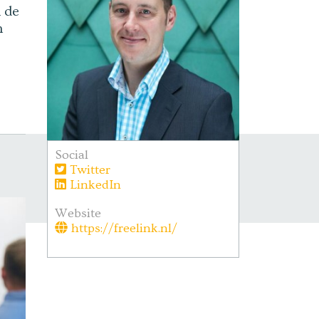
 de
n
Social
Twitter
LinkedIn
Website
https://freelink.nl/