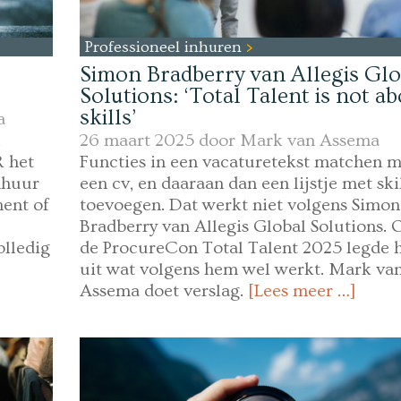
Professioneel inhuren
Simon Bradberry van Allegis Glo
Solutions: ‘Total Talent is not a
skills’
a
26 maart 2025 door
Mark van Assema
R het
Functies in een vacaturetekst matchen m
nhuur
een cv, en daaraan dan een lijstje met ski
ent of
toevoegen. Dat werkt niet volgens Simon
Bradberry van Allegis Global Solutions. 
olledig
de ProcureCon Total Talent 2025 legde h
uit wat volgens hem wel werkt. Mark va
Assema doet verslag.
[Lees meer …]