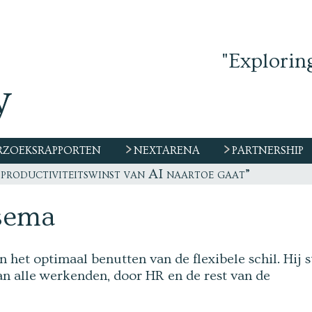
"Explorin
ZOEKSRAPPORTEN
NEXTARENA
PARTNERSHIP
productiviteitswinst van AI naartoe gaat”
maar eender welk contract!
sema
 het optimaal benutten van de flexibele schil. Hij s
an alle werkenden, door HR en de rest van de