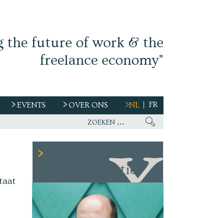
g the future of work & the
freelance economy"
FR
EVENTS
OVER ONS
NL
Auteur
informatie
taat