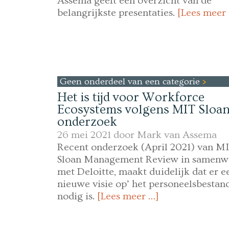
Assema geeft een overzicht van de
belangrijkste presentaties.
[Lees meer
Geen onderdeel van een categorie
Het is tijd voor Workforce
Ecosystems volgens MIT Sloa
onderzoek
26 mei 2021 door
Mark van Assema
Recent onderzoek (April 2021) van M
Sloan Management Review in samenw
met Deloitte, maakt duidelijk dat er e
nieuwe visie op’ het personeelsbestan
nodig is.
[Lees meer …]