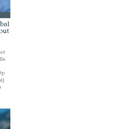
bal
bout
et
lls
Op
ij
n