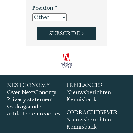
Position *
NEXTCONOMY
FREELANCER
Over NextConomy
Nieuwsberichten
Privacy statement
Kennisbank
Gedragscode
OPDRACHTGEVER
artikelen en reacties
Nieuwsberichten
Kennisbank