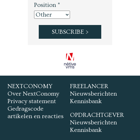
Position *
NEXTCONOMY
FREELANCER
Over NextConomy
Nieuwsberichten
Privacy statement
Kennisbank
Gedragscode
OPDRACHTGEVER
artikelen en reacties
Nieuwsberichten
Kennisbank