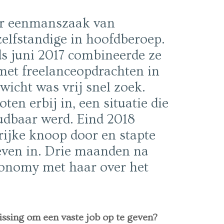
ar eenmanszaak van
zelfstandige in hoofdberoep.
ds juni 2017 combineerde ze
met freelanceopdrachten in
wicht was vrij snel zoek.
en erbij in, een situatie die
dbaar werd. Eind 2018
ijke knoop door en stapte
even in. Drie maanden na
conomy met haar over het
ssing om een vaste job op te geven?