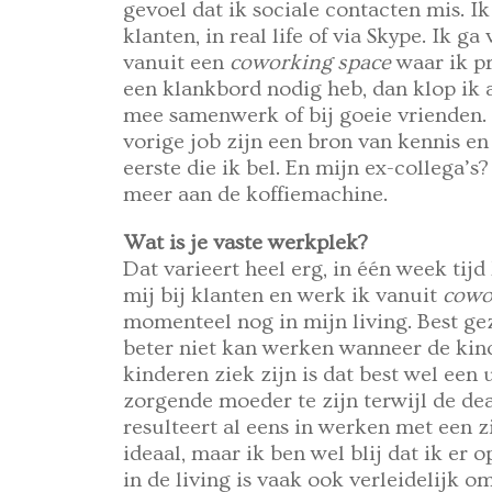
gevoel dat ik sociale contacten mis. I
klanten, in real life of via Skype. Ik g
vanuit een
coworking space
waar ik pr
een klankbord nodig heb, dan klop ik a
mee samenwerk of bij goeie vrienden. 
vorige job zijn een bron van kennis en i
eerste die ik bel. En mijn ex-collega’s?
meer aan de koffiemachine.
Wat is je vaste werkplek?
Dat varieert heel erg, in één week tij
mij bij klanten en werk ik vanuit
cowo
momenteel nog in mijn living. Best gez
beter niet kan werken wanneer de kind
kinderen ziek zijn is dat best wel een 
zorgende moeder te zijn terwijl de de
resulteert al eens in werken met een z
ideaal, maar ik ben wel blij dat ik er
in de living is vaak ook verleidelijk o