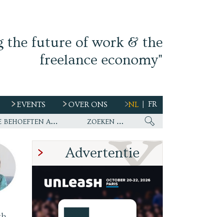
g the future of work & the
freelance economy"
FR
EVENTS
OVER ONS
NL
s
Ework nu wereldwijde partner van WirelessCar’s talentstrategie en toekomstige behoeften aan personeel
Advertentie
th