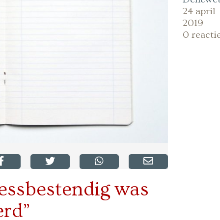
24 april
2019
0 reacti
tressbestendig was
erd”