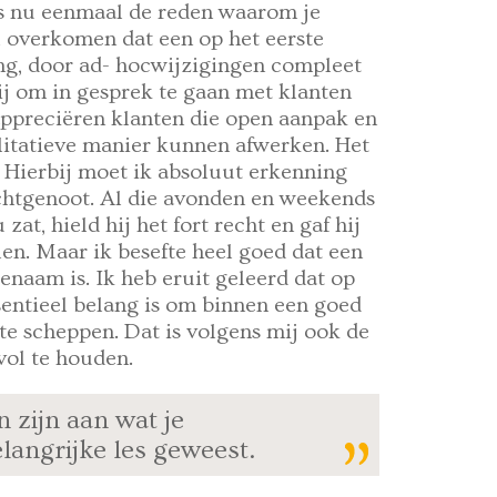
 is nu eenmaal de reden waarom je
l overkomen dat een op het eerste
ng, door ad- hocwijzigingen compleet
j om in gesprek te gaan met klanten
appreciëren klanten die open aanpak en
litatieve manier kunnen afwerken. Het
. Hierbij moet ik absoluut erkenning
echtgenoot. Al die avonden en weekends
at, hield hij het fort recht en gaf hij
en. Maar ik besefte heel goed dat een
naam is. Ik heb eruit geleerd dat op
sentieel belang is om binnen een goed
te scheppen. Dat is volgens mij ook de
vol te houden.
 zijn aan wat je
elangrijke les geweest.