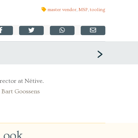
master vendor
,
MSP
,
tooling
rector at Nétive.
n Bart Goossens
n ook