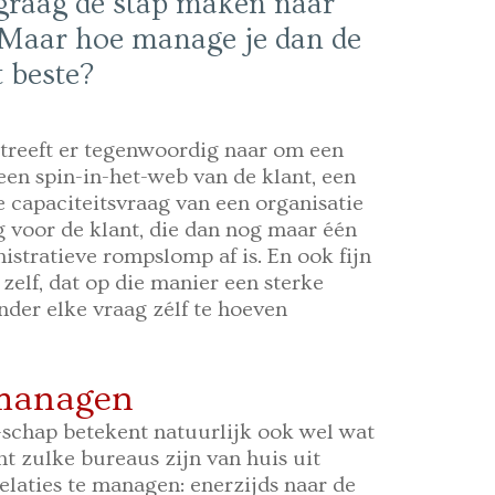
 graag de stap maken naar
 Maar hoe manage je dan de
t beste?
streeft er tegenwoordig naar om een
een spin-in-het-web van de klant, een
 capaciteitsvraag van een organisatie
g voor de klant, die dan nog maar één
stratieve rompslomp af is. En ook fijn
zelf, dat op die manier een sterke
nder elke vraag zélf te hoeven
 managen
schap betekent natuurlijk ook wel wat
t zulke bureaus zijn van huis uit
laties te managen: enerzijds naar de