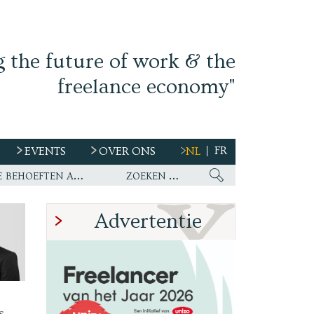
g the future of work & the
freelance economy"
FR
EVENTS
OVER ONS
NL
s
Ework nu wereldwijde partner van WirelessCar’s talentstrategie en toekomstige behoeften aan personeel
Advertentie
s