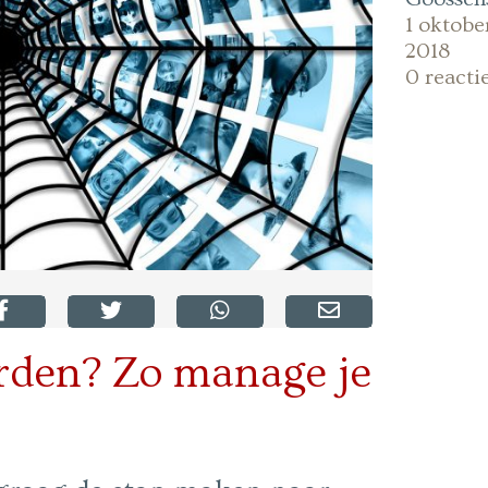
1 oktobe
2018
0 reacti
rden? Zo manage je