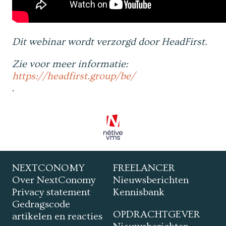
Dit webinar wordt verzorgd door HeadFirst.
Zie voor meer informatie:
https://headfirst.group/be/
.
NEXTCONOMY
FREELANCER
Over NextConomy
Nieuwsberichten
Privacy statement
Kennisbank
Gedragscode
OPDRACHTGEVER
artikelen en reacties