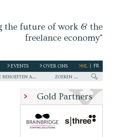
g the future of work & the
freelance economy"
FR
EVENTS
OVER ONS
NL
s
Ework nu wereldwijde partner van WirelessCar’s talentstrategie en toekomstige behoeften aan personeel
Gold Partners