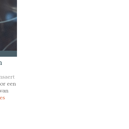
n
nsaert
oor een
 van
es