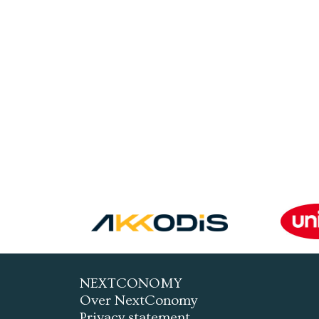
NEXTCONOMY
Over NextConomy
Privacy statement