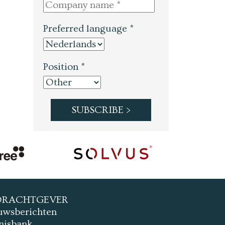
Preferred language *
Position *
DRACHTGEVER
uwsberichten
nisbank