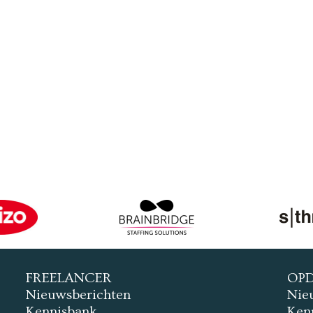
FREELANCER
OP
Nieuwsberichten
Nie
Kennisbank
Ken