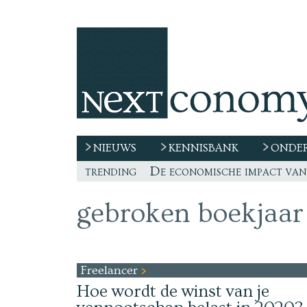
NIEUWS
KENNISBANK
ONDER
trending
De race naar extern talent 
“De echte vraag is waar de
Freelancer, teken niet zom
De economische impact van 
gebroken boekjaar
Freelancer
Hoe wordt de winst van je