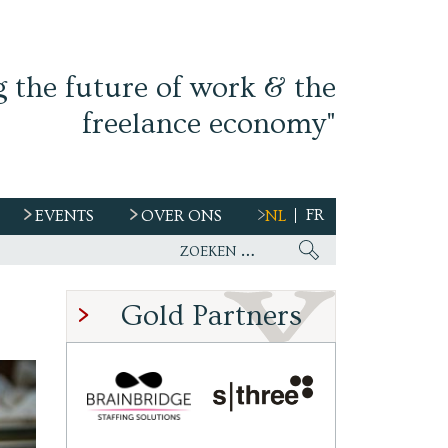
g the future of work & the
freelance economy"
FR
EVENTS
OVER ONS
NL
s
Gold Partners