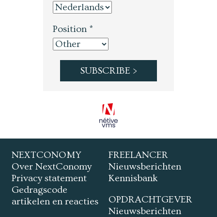
Position *
NEXTCONOMY
FREELANCER
Over NextConomy
Nieuwsberichten
Privacy statement
Kennisbank
Gedragscode
OPDRACHTGEVER
artikelen en reacties
Nieuwsberichten