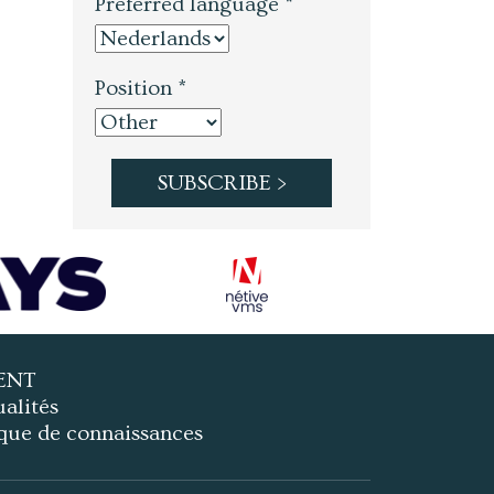
Preferred language *
Position *
ENT
alités
que de connaissances