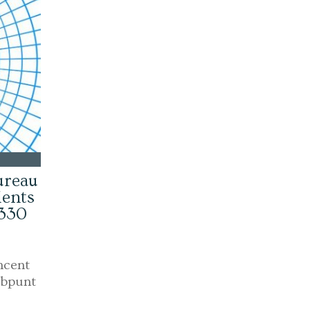
ureau
lents
 330
ncent
obpunt