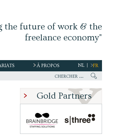
g the future of work & the
freelance economy"
NL
ARIATS
À PROPOS
FR
Gold Partners