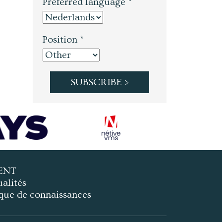
Preferred language *
Position *
ENT
alités
que de connaissances