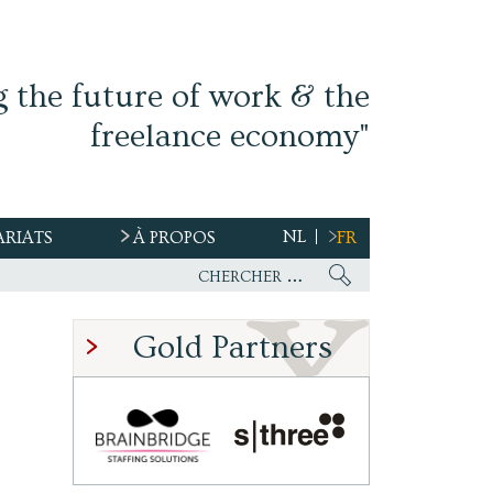
g the future of work & the
freelance economy"
NL
ARIATS
À PROPOS
FR
Gold Partners