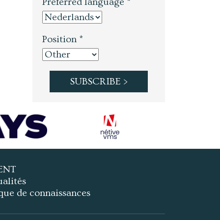
Preferred language *
Position *
ENT
alités
que de connaissances