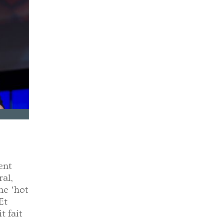
ent
ral,
ne ‘hot
Et
t fait