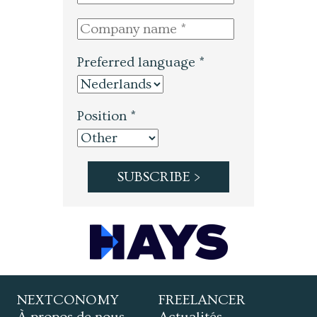
Preferred language *
Position *
NEXTCONOMY
FREELANCER
À propos de nous
Actualités