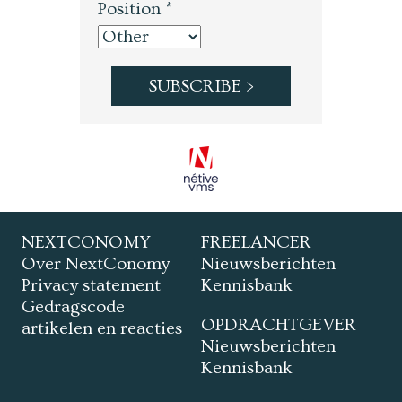
Position *
NEXTCONOMY
FREELANCER
Over NextConomy
Nieuwsberichten
Privacy statement
Kennisbank
Gedragscode
OPDRACHTGEVER
artikelen en reacties
Nieuwsberichten
Kennisbank