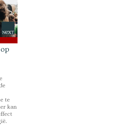
 op
e
de
e te
der kan
ffect
ië.