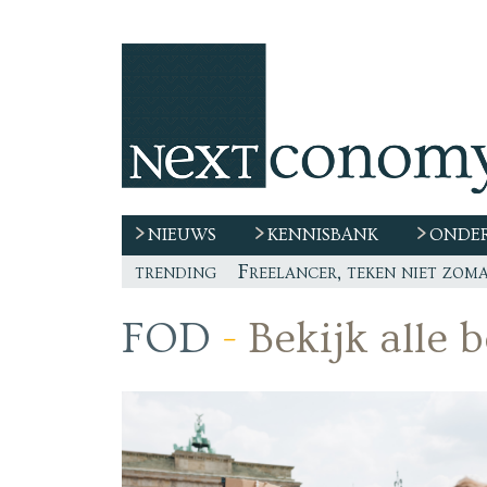
NIEUWS
KENNISBANK
ONDER
trending
De race naar extern talent 
“De echte vraag is waar de
De economische impact van 
Freelancer, teken niet zom
FOD
-
Bekijk alle 