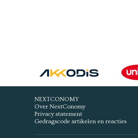
NEXTCONOMY
Over NextConomy
Privacy statement
Gedragscode artikelen en reacties