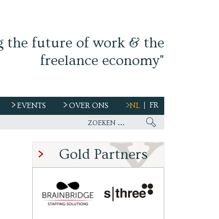
g the future of work & the
freelance economy"
FR
EVENTS
OVER ONS
NL
s
Gold Partners