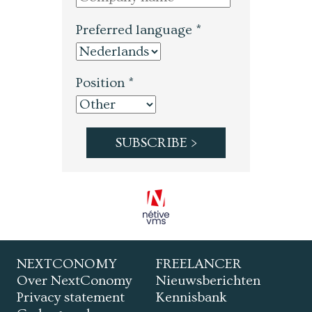
Preferred language *
Position *
NEXTCONOMY
FREELANCER
Over NextConomy
Nieuwsberichten
Privacy statement
Kennisbank