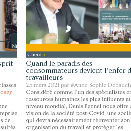
Client
sprit
Quand le paradis des
consommateurs devient l’enfer 
travailleurs
classes
25 mars 2021 par
#Anne-Sophie Debauch
ndage
Considéré comme l’un des spécialistes e
ressources humaines les plus influents a
nne
niveau mondial, Denis Pennel nous offre 
treprise
vision de la société post-Covid, une soci
us de
qui devra nécessairement réinventer son
sultés
organisation du travail et protéger les