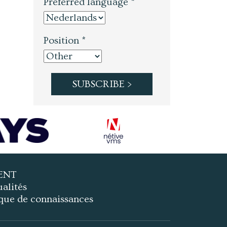
Preferred language *
Position *
ENT
alités
que de connaissances