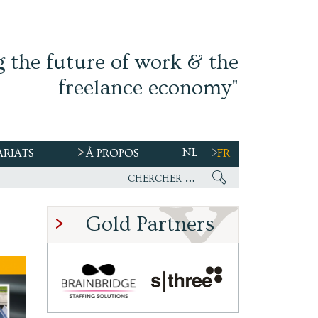
g the future of work & the
freelance economy"
NL
ARIATS
À PROPOS
FR
Gold Partners