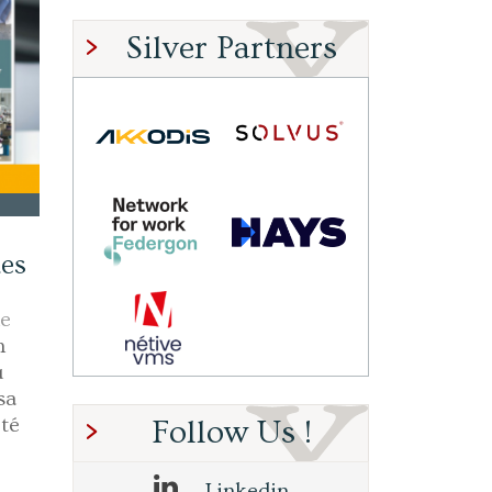
Silver Partners
des
e
n
u
sa
été
Follow Us !
Linkedin