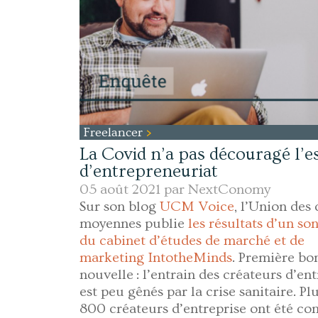
Freelancer
La Covid n’a pas découragé l’e
d’entrepreneuriat
05 août 2021 par
NextConomy
Sur son blog
UCM Voice
, l’Union des 
moyennes publie
les résultats d’un so
du cabinet d’études de marché et de
marketing IntotheMinds
. Première bo
nouvelle : l’entrain des créateurs d’en
est peu gênés par la crise sanitaire. Pl
800 créateurs d’entreprise ont été con