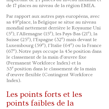
de 17 places au niveau de la région EMEA.
Par rapport aux autres pays européens, avec
e
sa 49
place, la Belgique se situe au niveau
mondial nettement derrière le Royaume Uni
e
e
e
(5
), l’Allemagne (15
), les Pays-Bas (21
), la
e
e
Suisse (25
), l’Espagne (32
) mais devant le
e
e
Luxembourg (59
), l’Italie (64
) ou la France
e
(67
).
Notre pays occupe la 45e
position dans
le classement de la main d’œuvre fixe
(Permanent Workforce Index) et la
e
53
position dans le classement de la main
d’œuvre flexible (Contingent Workforce
Index).
Les points forts et les
points faibles de la