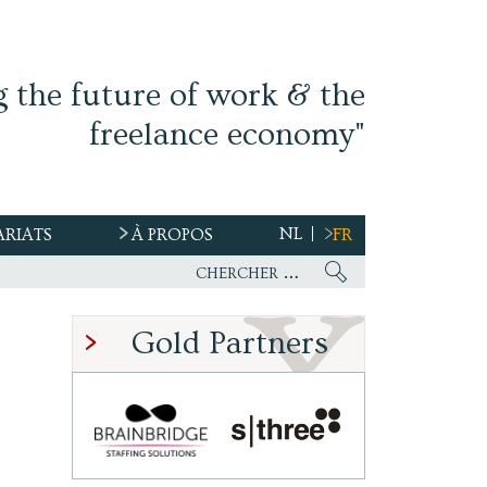
g the future of work & the
freelance economy"
NL
ARIATS
À PROPOS
FR
Gold Partners