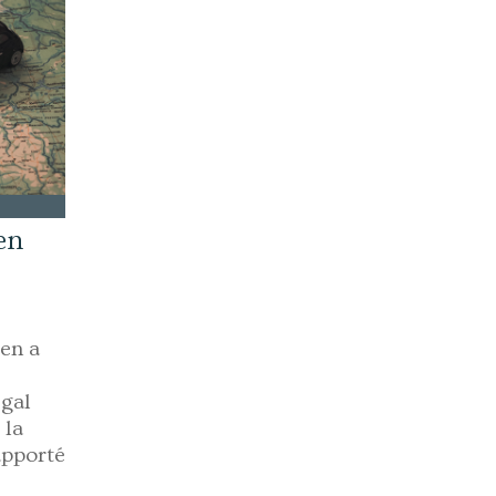
en
éen a
égal
 la
apporté
e