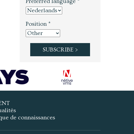
Preferred language *
Position *
ENT
alités
que de connaissances