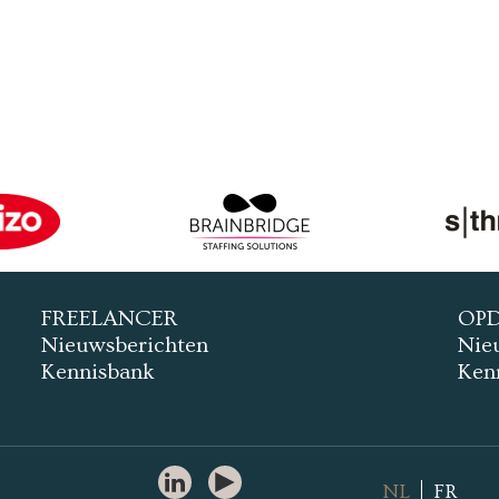
FREELANCER
OP
Nieuwsberichten
Nie
Kennisbank
Ken
NL
FR