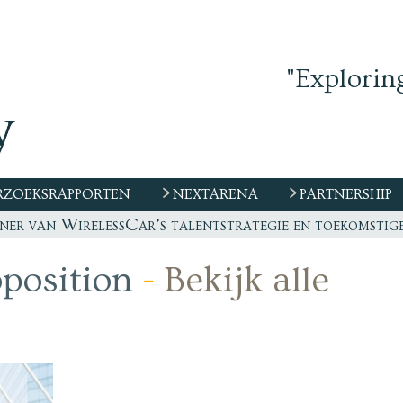
"Explorin
ZOEKSRAPPORTEN
NEXTARENA
PARTNERSHIP
winnen: hoe een MSP het verschil maakt bij VMS-keuze
 productiviteitswinst van AI naartoe gaat”
aar eender welk contract!
oposition
-
Bekijk alle