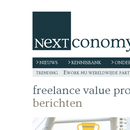
NIEUWS
KENNISBANK
ONDER
trending
De race naar extern talent 
“De echte vraag is waar de
Freelancer, teken niet zom
freelance value pr
berichten