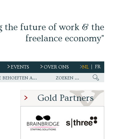
g the future of work & the
freelance economy"
FR
EVENTS
OVER ONS
NL
s
Ework nu wereldwijde partner van WirelessCar’s talentstrategie en toekomstige behoeften aan personeel
Gold Partners