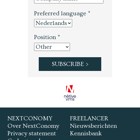
Preferred language *
Position *
NEXTCONOMY
FREELANCER
Over NextConomy
Nieuwsberichten
Privacy statement
Kennisbank