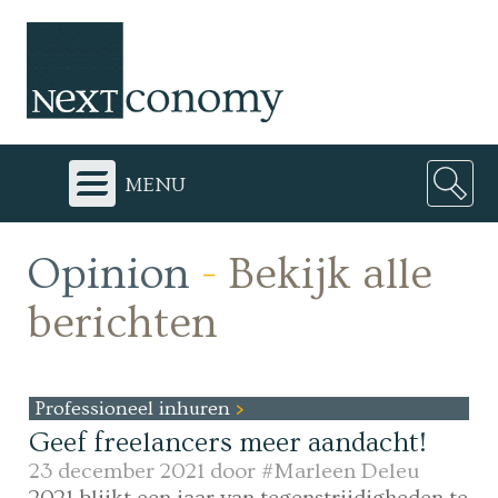
menu
Opinion
-
Bekijk alle
berichten
Professioneel inhuren
Geef freelancers meer aandacht!
23 december 2021 door
#Marleen Deleu
2021 blijkt een jaar van tegenstrijdigheden te