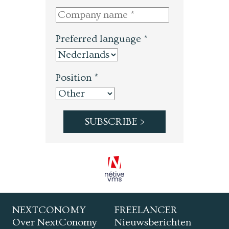
Preferred language *
Position *
NEXTCONOMY
FREELANCER
Over NextConomy
Nieuwsberichten